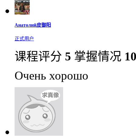
Анатолий皮御阳
正式用户
课程评分
5
掌握情况
1
Очень хорошо