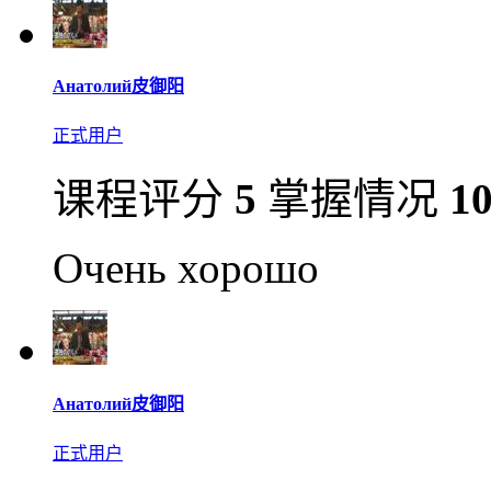
Анатолий皮御阳
正式用户
课程评分
5
掌握情况
1
Очень хорошо
Анатолий皮御阳
正式用户