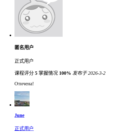
匿名用户
正式用户
课程评分
5
掌握情况
100%
发布于 2026-3-2
Отичена!
June
正式用户