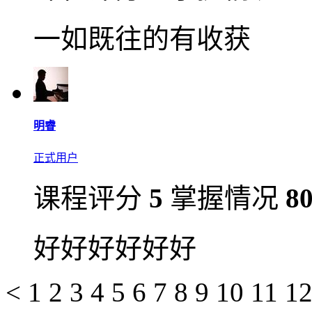
一如既往的有收获
明睿
正式用户
课程评分
5
掌握情况
8
好好好好好好
<
1
2
3
4
5
6
7
8
9
10
11
1