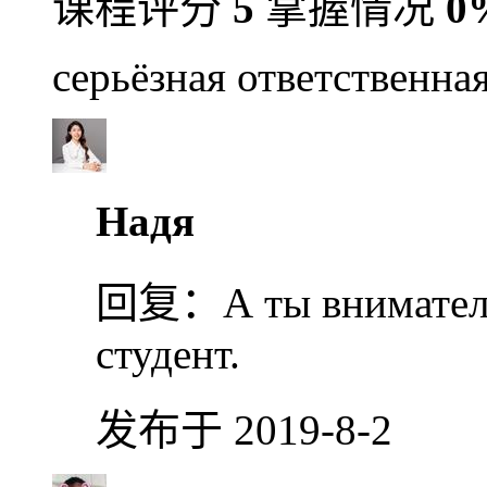
课程评分
5
掌握情况
0
серьёзная ответственна
Надя
回复：
А ты внимате
студент.
发布于 2019-8-2