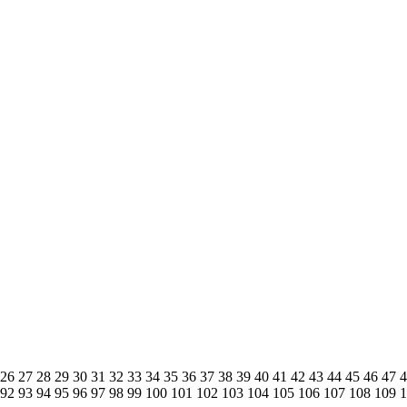
26
27
28
29
30
31
32
33
34
35
36
37
38
39
40
41
42
43
44
45
46
47
92
93
94
95
96
97
98
99
100
101
102
103
104
105
106
107
108
109